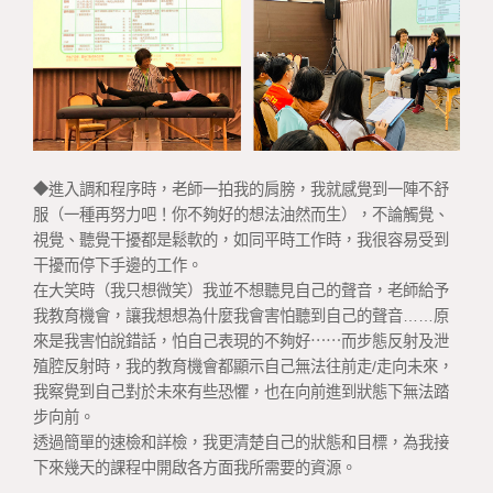
◆進入調和程序時，老師一拍我的肩膀，我就感覺到一陣不舒
服（一種再努力吧！你不夠好的想法油然而生），不論觸覺、
視覺、聽覺干擾都是鬆軟的，如同平時工作時，我很容易受到
干擾而停下手邊的工作。
在大笑時（我只想微笑）我並不想聽見自己的聲音，老師給予
我教育機會，讓我想想為什麼我會害怕聽到自己的聲音……原
來是我害怕說錯話，怕自己表現的不夠好⋯⋯而步態反射及泄
殖腔反射時，我的教育機會都顯示自己無法往前走/走向未來，
我察覺到自己對於未來有些恐懼，也在向前進到狀態下無法踏
步向前。
透過簡單的速檢和詳檢，我更清楚自己的狀態和目標，為我接
下來幾天的課程中開啟各方面我所需要的資源。