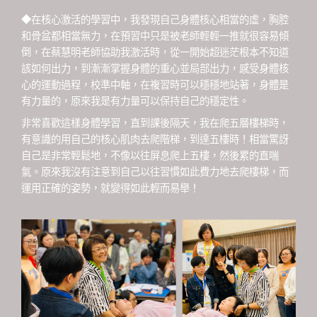
◆在核心激活的學習中，我發現自己身體核心相當的虛，胸腔
和骨盆都相當無力，在預習中只是被老師輕輕一推就很容易傾
倒，在蔡慧明老師協助我激活時，從一開始超迷茫根本不知道
該如何出力，到漸漸掌握身體的重心並局部出力，感受身體核
心的運動過程，校準中軸，在複習時可以穩穩地站著，身體是
有力量的，原來我是有力量可以保持自己的穩定性。
非常喜歡這樣身體學習，直到課後隔天，我在爬五層樓梯時，
有意識的用自己的核心肌肉去爬階梯，到達五樓時！相當驚訝
自己是非常輕鬆地，不像以往屏息爬上五樓，然後累的直喘
氣。原來我沒有注意到自己以往習慣如此費力地去爬樓梯，而
運用正確的姿勢，就變得如此輕而易舉！