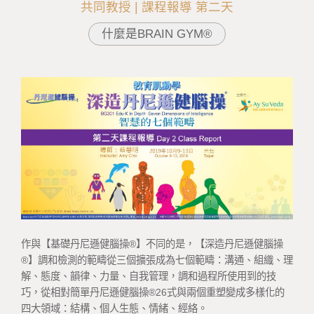
共同教授 | 課程報導 第二天
什麼是BRAIN GYM®
作與【基礎丹尼遜健腦操®】不同的是，【深造丹尼遜健腦操
®】調和檢測的範疇從三個擴張成為七個範疇：溝通、組織、理
解、態度、韻律、力量、自我管理，調和過程所使用到的技
巧，從相對簡單丹尼遜健腦操®26式與兩個重塑變成多樣化的
四大領域：結構、個人生態、情緒、經絡。