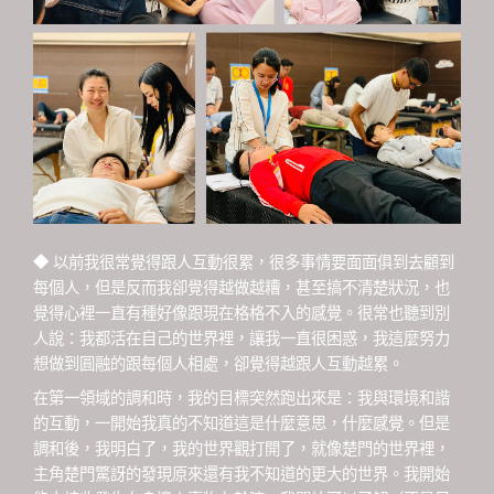
◆ 以前我很常覺得跟人互動很累，很多事情要面面俱到去顧到
每個人，但是反而我卻覺得越做越糟，甚至搞不清楚狀況，也
覺得心裡一直有種好像跟現在格格不入的感覺。很常也聽到別
人說：我都活在自己的世界裡，讓我一直很困惑，我這麼努力
想做到圓融的跟每個人相處，卻覺得越跟人互動越累。
在第一領域的調和時，我的目標突然跑出來是：我與環境和諧
的互動，一開始我真的不知道這是什麼意思，什麼感覺。但是
調和後，我明白了，我的世界觀打開了，就像楚門的世界裡，
主角楚門驚訝的發現原來還有我不知道的更大的世界。我開始