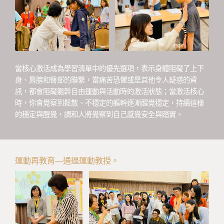
當核心激活成為學習清單中的優先選項，表示身體阻礙了上下
身、肩膀和臀部的聯繫，當痛苦恐懼或是其他令人疑惑的資
訊，都會阻礙軀幹自由運動與活動時的激活狀態；當激活核心
時，你會覺察到鬆散、不穩定的軀幹逐漸醒覺穩定，持續這樣
的穩定與醒覺，調和人將覺察到自己感覺安全與踏實。
運動再教育—通過運動教授。