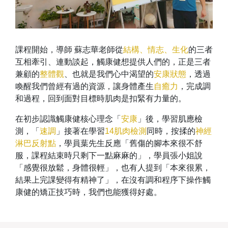
課程開始，導師 蘇志華老師從
結構、情志、生化
的三者
互相牽引、連動談起，觸康健想提供人們的，正是三者
兼顧的
整體觀
、也就是我們心中渴望的
安康狀態
，透過
喚醒我們曾經有過的資源，讓身體產生
自癒力
，完成調
和過程，回到面對目標時肌肉是扣緊有力量的。
在初步認識觸康健核心理念「
安康
」後，學習肌應檢
測，「
速調
」接著在學習
14肌肉檢測
同時，按揉的
神經
淋巴反射點
，學員葉先生反應「舊傷的腳本來很不舒
服，課程結束時只剩下一點麻麻的」，學員張小姐說
「感覺很放鬆，身體很輕」，也有人提到「本來很累，
結果上完課變得有精神了」，在沒有調和程序下操作觸
康健的矯正技巧時，我們也能獲得好處。