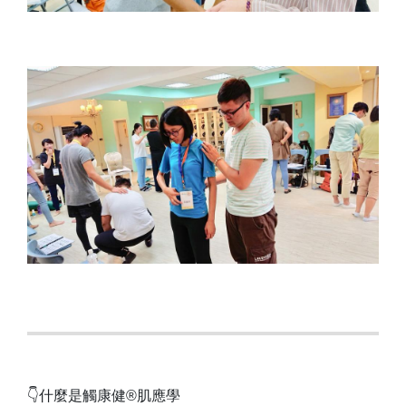
👇什麼是觸康健®肌應學