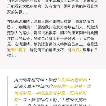
到開始能夠自在觀察，甚至調和人明嫻分享「本來看人
只能看到大概的輪廓，沒有表情，調和完我能夠看見大
家的笑容」。
在聽覺調和時，調和人施小姐的目標是「我放鬆做自
己」，她回應：「開始我的注意力都放在別人，想聽清
楚別人的需求，覺得很累很累，調和到後來開始能夠關
注自己的感受，發覺自己身上有一份難過。」我們聽
見，在溝通時，她的語言從他人轉到自己身上。這是透
過
調和程序
，能使簡單的矯正技巧，將
自癒力
聚集在目
標上。
兩天的課程時間，學習
14肌肉肌應檢測
，
認識人體不同部位的
神經淋巴反射點、脊
椎反射點、神經血脈反射點、肌肉起附
點
…等，蘇老師則示範了十種舒緩技巧，