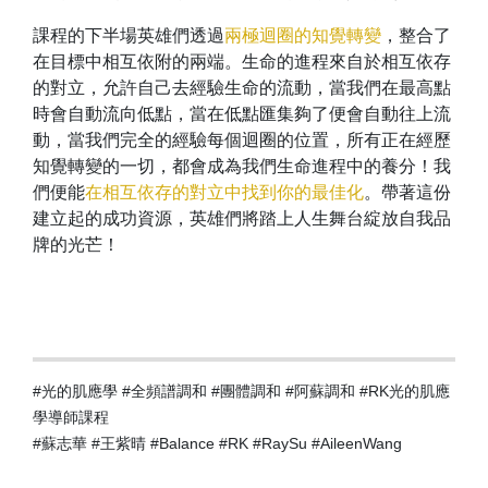
課程的下半場英雄們透過
兩極迴圈的知覺轉變
，整合了
在目標中相互依附的兩端。生命的進程來自於相互依存
的對立，允許自己去經驗生命的流動，當我們在最高點
時會自動流向低點，當在低點匯集夠了便會自動往上流
動，當我們完全的經驗每個迴圈的位置，所有正在經歷
知覺轉變的一切，都會成為我們生命進程中的養分！我
們便能
在相互依存的對立中找到你的最佳化
。帶著這份
建立起的成功資源，英雄們將踏上人生舞台綻放自我品
牌的光芒！
#光的肌應學 #全頻譜調和 #團體調和 #阿蘇調和 #RK光的肌應
學導師課程
#蘇志華 #王紫晴 #Balance #RK #RaySu #AileenWang