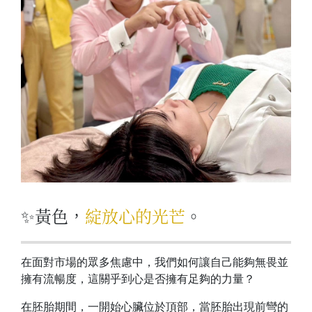
黃色，
綻放心的光芒
。
✨
在面對市場的眾多焦慮中，我們如何讓自己能夠無畏並
擁有流暢度，這關乎到心是否擁有足夠的力量？
在胚胎期間，一開始心臟位於頂部，當胚胎出現前彎的