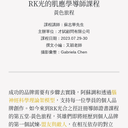
RK光的肌應學導師課程
黃色旅程
課程講師：蘇志華先生
主辦單位：才賦顧問有限公司
課程日期：2023.07.29-30
撰文小編：又穎老師
攝影彙整：Gabriela Chen
成功的品牌需要有步驟去實踐，阿蘇調和透過
腦
神經科學理論架模型
，支持每一位學員的個人品
牌創作。如今來到RK光合之徑註冊導師證書課程
的第五堂-黃色旅程，英雄們即將經歷到個人品牌
的第一個試煉-
盟友與敵人
，在相互依存的對立