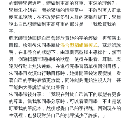
的獨特學習過程，體驗到更高的尊重、更深的理解?」
學員朱小姐在一開始緊張的情境當中，不敢對著人群拿
麥克風說話，在不改變這份對人群的緊張前提下，學員
說出自己想體驗到更高尊重的部分是：「我欣賞我的
字。」
蘇老師請她回憶自己曾經欣賞她的字的經驗，再預演出
目標。檢測後朱同學屬於
混合型腦組織模式
。蘇老師說
明，在非整合的狀態下，由單側完型腦主導操作，然而
另一側邏輯腦呈現關機的狀態，使得在眼看、耳聽、表
達與行動上無法連線。在進行完學習清單後回測目標，
朱同學再次演出行動目標時，她攤開筆袋速度變慢，看
著自己的字時表情更放鬆，同時能夠開始注視人群，甚
至能夠大聲說話或笑出聲音！
朱同學課後分享：「我現在對於自己當下的狀態有更多
的尊重。當我和同學分享時，可以看著同學，不止是緊
盯著我的筆記本，然後感覺自己的字很醜。回到現在的
生活裡，也發現對於自己的批評減少了許多。」