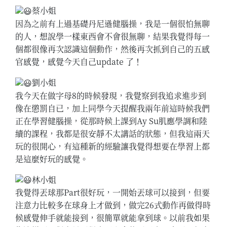
蔡小姐
因為之前有上過基礎丹尼遜健腦操，我是一個很怕無聊
的人，想說學一樣東西會不會很無聊，結果我覺得每一
個都很像再次認識這個動作，然後再次抓到自己的五感
官感覺，感覺今天自己update 了！
劉小姐
我今天在做字母8的時候發現，我覺察到我追求進步到
像在懲罰自已，加上同學今天提醒我兩年前這時候我們
正在學習健腦操，從那時候上課到Ay Su肌應學調和陸
續的課程，我都是很安靜不太講話的狀態，但我這兩天
玩的很開心，有這種新的經驗讓我覺得想要在學習上都
是這麼好玩的感覺。
林小姐
我覺得丟球那Part很好玩，一開始丟球可以接到，但要
注意力比較多在球身上才做到，做完26式動作再做得時
候感覺伸手就能接到，很簡單就能拿到球。以前我如果