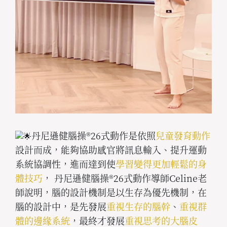
丹尼遜健腦操®26式動作是依照
兒童發育動作
設計而成，能夠協助感官將訊息輸入、提升運動
系統協調性，進而達到使
學習變得更加輕鬆的身
體技巧
， 丹尼遜健腦操®26式動作導師Celine老
師說明，腦的設計機制是以生存為優先機制，在
腦的設計中，是先發展
重視生存的腦幹
、
重視群
體的邊緣系統
，最終才發展
重視思考的大腦皮