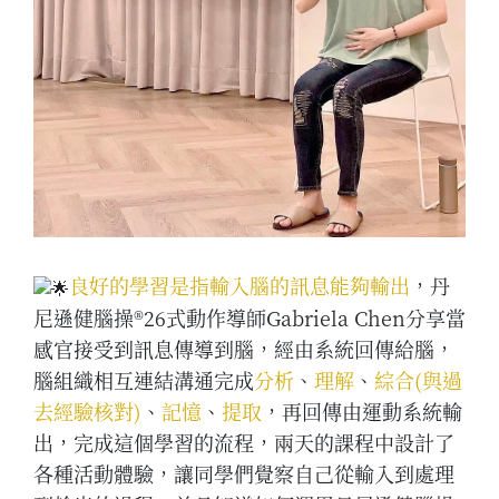
良好的學習是指輸入腦的訊息能夠輸出
，丹
尼遜健腦操®26式動作導師Gabriela Chen分享當
感官接受到訊息傳導到腦，經由系統回傳給腦，
腦組織相互連結溝通完成
分析
、
理解
、
綜合(與過
去經驗核對)
、
記憶
、
提取
，再回傳由運動系統輸
出，完成這個學習的流程，兩天的課程中設計了
各種活動體驗，讓同學們覺察自己從輸入到處理