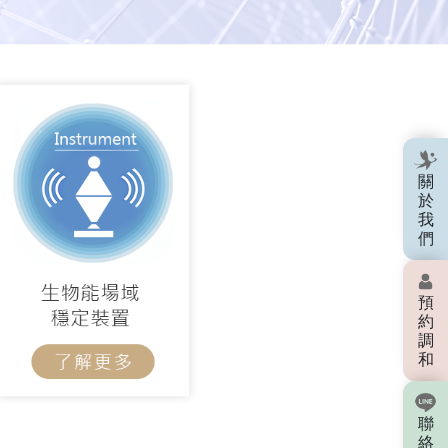
關
於
我
們
預
約
調
和
聯
絡