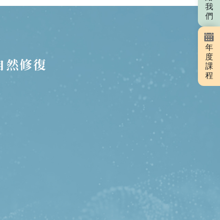
我
們
年
度
課
程