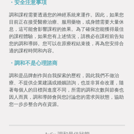
・安全注意事項
調和課程需要透過您的神經系統來運作。因此，如果您
目前正在接受醫療治療、服用藥物，或身體需要大量休
息，這可能會影響課程的效果。為了確保您能獲得最佳
的課程體驗，如果您有上述情況，請務必在課程前告知
您的調和導師。您可以在原療程結束後，再為您安排合
適的課程時間和內容。
・調和不是心理諮商
調和是品牌創作與自我探索的歷程，因此我們不做治
療、不提供企業建議或婚姻諮詢，也並非算命改運，隨
著每個人的目標與進度不同，所需的調和次數與節奏也
因人而異，調和導師會與您討論您的需求與狀態，協助
您一步步整合內在資源。