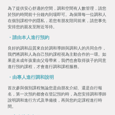
為了提供安心舒適的空間，調和空間有人數管理，請您
於預約時間前十分鐘內到場即可。為保障每一位調和人
在個別課程中的隱私，若您有朋友陪同前來，請您事先
安排您的親友至附近等待。
・請由本人進行預約
良好的調和品質來自於調和導師與調和人的共同合作，
我們將調和人為自己預約課程視為主動合作的一環。如
果是未成年孩童由父母帶來，我們也會取得孩子的同意
進行預約課程，才會進行調和課程服務。
・由專人進行調和說明
首次參與個別課程無論您是由朋友介紹、還是自行報
名，第一次預約都會在登記預約時，為您安排調和導師
說明調和進行方式及準備後，再與您約定課程進行時
間。