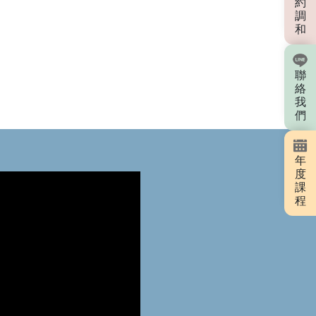
約
調
和
聯
絡
我
們
年
度
課
程