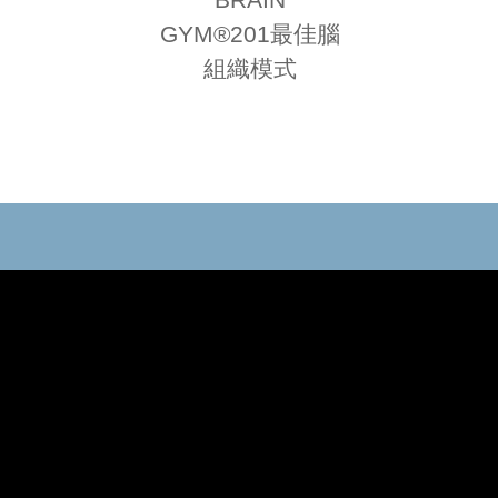
GYM®201最佳腦
組織模式