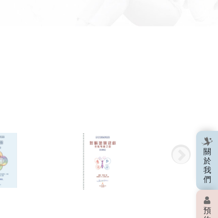
關
於
我
們
預