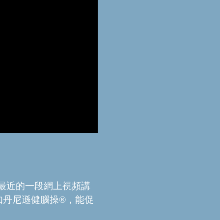
ton)在最近的一段網上視頻講
如丹尼遜健腦操®，能促