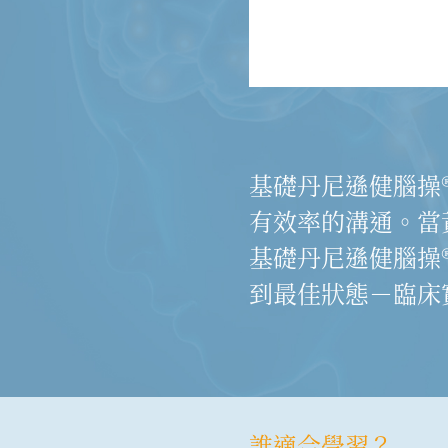
基礎丹尼遜健腦操
有效率的溝通。當
基礎丹尼遜健腦操
到最佳狀態－臨床
誰適合學習？